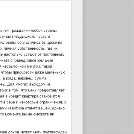
рочем гражданин любой страны,
ютным гнездышком, пусть и
 условиях согласились бы даже на
х личная собственность, где их
е настолько устают от постоянных
никает справедливое желание
я несбыточной мечтой, такой
дь чтобы приобрести даже маленькую
, а когда, наконец, сумма
овь. Для многих выходом из
тоит в том, что банк предоставляет
ая в кредит квартира становится
т в себе и некоторые ограничения, о
ами квартира станет вашей, однако
ого момента вы не сможете ни
 ваш доход может быть подтвержден