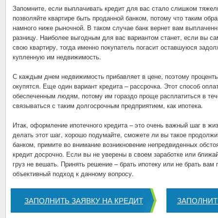
Запомните, если выплачивать кредит для вас стало слишком тяжел
позволяйте квартире быть проданной банком, потому что таким обра
намного ниже рыночной. В таком случае банк вернет вам выплачен
разницу. Наиболее выгодным для вас вариантом станет, если вы са
свою квартиру, тогда именно покупатель погасит оставшуюся задол
купленную им недвижимость.
С каждым днем недвижимость прибавляет в цене, поэтому проценты
окупятся. Еще один вариант кредита – рассрочка. Этот способ опл
обеспеченным людям, потому им гораздо проще расплатиться в теч
связываться с таким долгосрочным предприятием, как ипотека.
Итак, оформление ипотечного кредита – это очень важный шаг в жи
делать этот шаг, хорошо подумайте, сможете ли вы такое продолж
банком, примите во внимание возникновение непредвиденных обсто
кредит досрочно. Если вы не уверены в своем заработке или ближ
груз не вешать. Принять решение – брать ипотеку или не брать вам
объективный подход к данному вопросу.
ЗАПОЛНИТЬ ЗАЯВКУ НА КРЕДИТ
ЗАПОЛНИТ