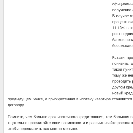
официально
получение 
В случае ж
процентная
11-13% в г
рост недви
банков пон
бессмысле
Кстати, пр
понизить, 
такой пунк
тому же не
проводить 
другом кре
новый кред
предыдущем банке, а приобретенная в ипотеку квартира становится
договору.
Помните, чем больше срок ипотечного кредитования, тем большая п
тщательно просчитайте свои возможности и рассчитывайте расплати
чтобы переплатить как можно меньше.