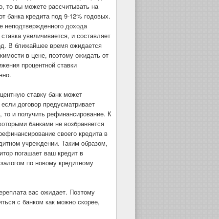
, то вы можете рассчитывать на
от банка кредита под 9-12% годовых.
е неподтвержденного дохода
 ставка увеличивается, и составляет
од. В ближайшее время ожидается
жимости в цене, поэтому ожидать от
ижения процентной ставки
нно.
оцентную ставку банк может
а если договор предусматривает
т, то и получить рефинансирование. К
которыми банками не возбраняется
рефинансирование своего кредита в
дитном учреждении. Таким образом,
итор погашает ваш кредит в
 залогом по новому кредитному
ереплата вас ожидает. Поэтому
ться с банком как можно скорее,