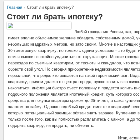
Главная
»
Стоит ли брать ипотеку?
Стоит ли брать ипотеку?
Любой гражданин России, как, вп
имеет вполне объяснимое желание обладать собственным домой, у
небольших квадратных метров, но зато своим. Многие в настоящих
30-тиметровую квартирку, но только с одним условием – это будет и
семья сможет спокойно уединиться от окружающих. Многие граждан
переездов по съемным квартирам, от тесноты и скандалов, что воз
обрести свой угол. Но сегодня приобретение недвижимости являетс
нереальной, что редко кто решается на такой героический шаг. Ве
квартирку, причем далеко от центра города, нужно копить всю жизнь
накопиться, инфляция быстро съест половину и придется копить вн
подобного положения является ипотечный кредит, суть которого сос
средства для покупки квартиры сроком до 25-ти лет, а сама купленн
залогом по займу. Однако подобный кредит вместе с квартирой несе
которых потенциальный заемщик обязан знать заранее. Купленная в
только после того, как вы полностью расплатитесь с банком, а до т
подарить квартиру, ни продать, ни обменять.
Итак, если