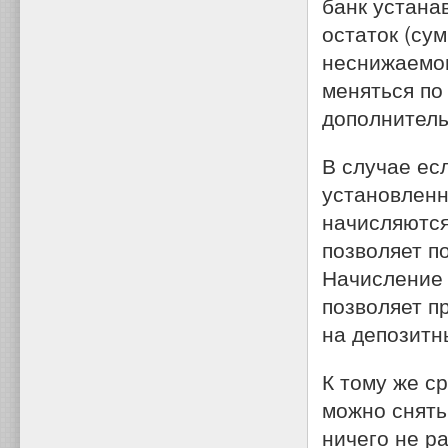
банк устана
остаток (су
неснижаемог
меняться по
дополнитель
В случае ес
установленн
начисляются
позволяет п
Начисление 
позволяет п
на депозитн
К тому же с
можно снять 
ничего не р