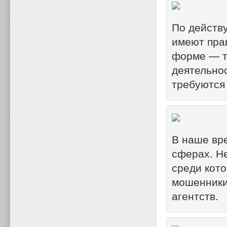
По действ
имеют пра
форме — т
деятельно
требуются
В наше вр
сферах. Н
среди кот
мошенники
агентств.