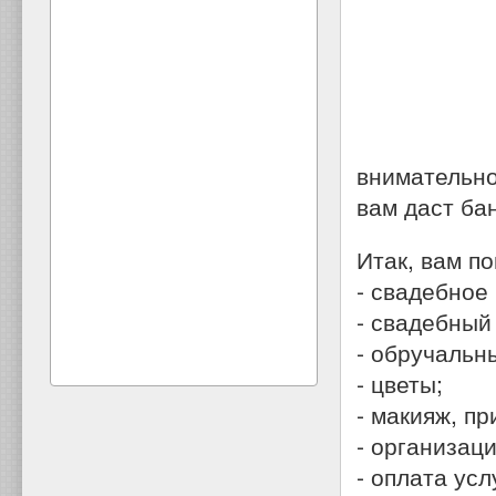
внимательно,
вам даст бан
Итак, вам п
- свадебное
- свадебный
- обручальн
- цветы;
- макияж, пр
- организац
- оплата усл