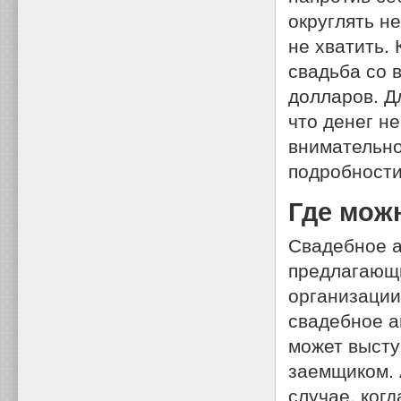
округлять н
не хватить.
свадьба со 
долларов. Дл
что денег н
внимательно
подробности
Где мож
Свадебное а
предлагающи
организации
свадебное а
может высту
заемщиком. 
случае, когд