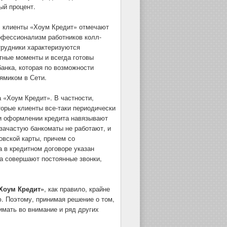
ый процент.
, клиенты «Хоум Кредит» отмечают
офессионализм работников колл-
трудники характеризуются
тные моменты и всегда готовы
банка, которая по возможности
ямиком в Сети.
а «Хоум Кредит». В частности,
торые клиенты все-таки периодически
ри оформлении кредита навязывают
 зачастую банкоматы не работают, и
вской карты, причем со
а в кредитном договоре указан
ка совершают постоянные звонки,
Хоум Кредит»
, как правило, крайне
. Поэтому, принимая решение о том,
имать во внимание и ряд других