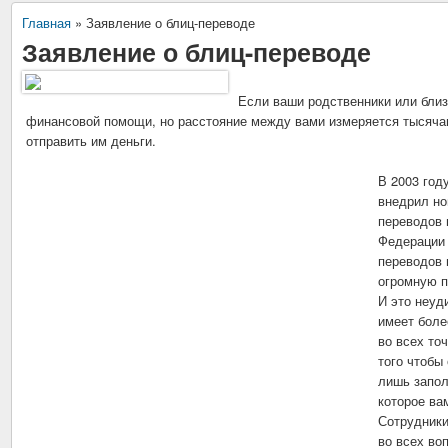
Главная
»
Заявление о блиц-переводе
Заявление о блиц-переводе
Если ваши родственники или бли
финансовой помощи, но расстояние между вами измеряется тысяча
отправить им деньги.
В 2003 год
внедрил н
переводов 
Федерации
переводов 
огромную п
И это неуд
имеет боле
во всех то
того чтобы
лишь запол
которое ва
Сотрудники
во всех во