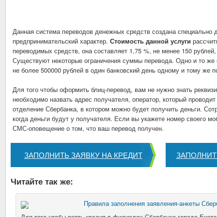
Данная система переводов денежных средств создана специально д
предпринимательский характер.
Стоимость данной услуги
рассчит
переводимых средств, она составляет 1,75 %, не менее 150 рублей, 
Существуют некоторые ограничения суммы перевода. Одно и то же 
не более 500000 рублей в один банковский день одному и тому же 
Для того чтобы оформить блиц-перевод, вам не нужно знать реквиз
необходимо назвать адрес получателя, оператор, который проводи
отделение Сбербанка, в котором можно будет получить деньги. Сот
когда деньги будут у получателя. Если вы укажете номер своего м
СМС-оповещение о том, что ваш перевод получен.
ЗАПОЛНИТЬ ЗАЯВКУ НА КРЕДИТ
ЗАПОЛНИТ
Читайте так же:
Правила заполнения заявления-анкеты Сбер
Для того чтобы взять кредит в филиалах Сбербанка города Екат