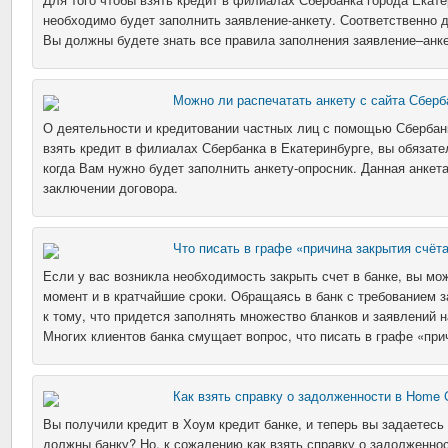
необходимо будет заполнить заявление-анкету. Соответственно д
Вы должны будете знать все правила заполнения заявление–анк
Можно ли распечатать анкету с сайта Сберб
О деятельности и кредитовании частных лиц с помощью Сбербан
взять кредит в филиалах Сбербанка в Екатеринбурге, вы обязате
когда Вам нужно будет заполнить анкету-опросник. Данная анкет
заключении договора.
Что писать в графе «причина закрытия счёт
Если у вас возникла необходимость закрыть счет в банке, вы мо
момент и в кратчайшие сроки. Обращаясь в банк с требованием з
к тому, что придется заполнять множество бланков и заявлений 
Многих клиентов банка смущает вопрос, что писать в графе «при
Как взять справку о задолженности в Home C
Вы получили кредит в Хоум кредит банке, и теперь вы задаетес
должны банку? Но, к сожалению как взять справку о задолженност