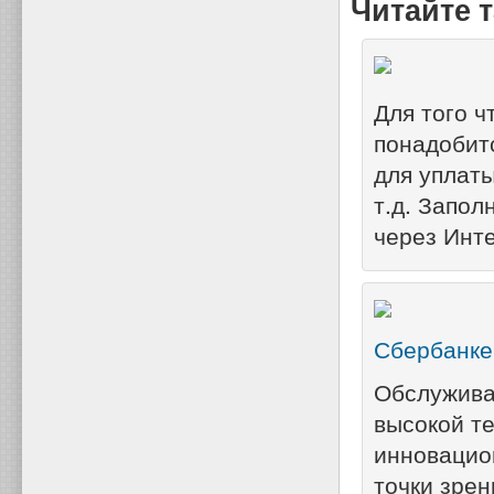
Читайте т
Для того 
понадобитс
для уплат
т.д. Запол
через Инте
Сбербанке
Обслужива
высокой те
инновацио
точки зре