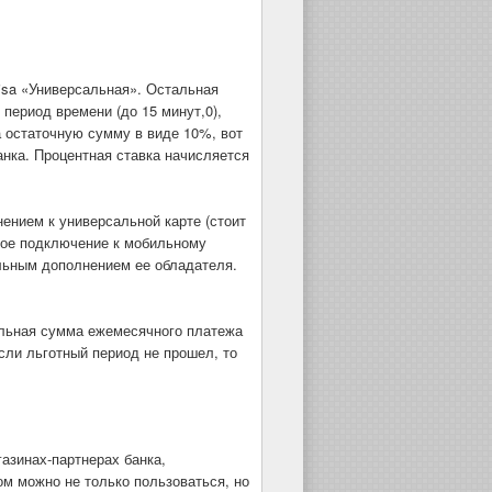
Visa «Универсальная». Остальная
период времени (до 15 минут,0),
а остаточную сумму в виде 10%, вот
нка. Процентная ставка начисляется
нением к универсальной карте (стоит
ское подключение к мобильному
ильным дополнением ее обладателя.
альная сумма ежемесячного платежа
сли льготный период не прошел, то
азинах-партнерах банка,
м можно не только пользоваться, но