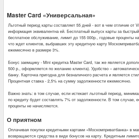
Master Card «Универсальная»
Льготный период карты составляет 55 дней - вот в чем отличие от 
информация эквивалентна ей. Бесплатный выпуск карты за быстрый 
бесплатное обслуживание, лимит до 155 000р., годовые проценты н
что ждет клиентов, выбравших эту кредитную карту Москомприватба
ежемесячно в размере 3%.
Бонус заемщику - Mini кредитка Master Card, так же является допол
500 р., оформляется по желанию клиента). Удобство – автоматиче
банку. Карточка пригодна для безналичного расчета и является ст
Процентная ставка - 2,5% на сумму задолженности ежемесячно.
Важно знать: в том случае, если истекает льготный период, миним
по кредиту будет составлять 7% от задолженности. В том случае, е
проценты не начисляются.
О приятном
Оплачивая покупки кредитными картами «Москомприватбанка» в маг
возвращаются средства в виде бонусов на карту. Кредитным лимито