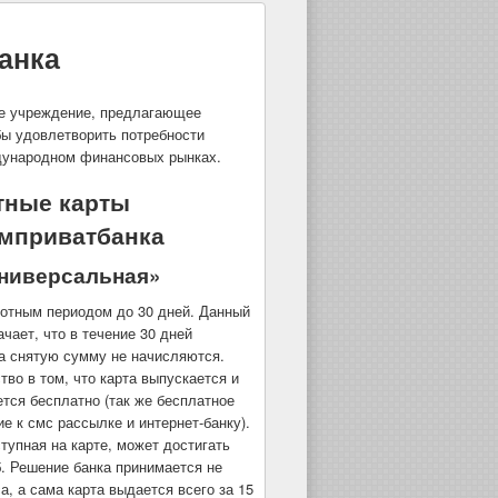
анка
е учреждение, предлагающее
бы удовлетворить потребности
ждународном финансовых рынках.
тные карты
мприватбанка
Универсальная»
готным периодом до 30 дней. Данный
ачает, что в течение 30 дней
а снятую сумму не начисляются.
во в том, что карта выпускается и
тся бесплатно (так же бесплатное
е к смс рассылке и интернет-банку).
тупная на карте, может достигать
б. Решение банка принимается не
а, а сама карта выдается всего за 15