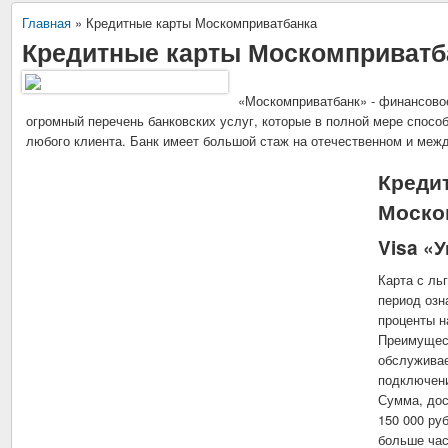
Главная
»
Кредитные карты Москомприватбанка
Кредитные карты Москомприватб
«Москомприватбанк» - финансово
огромный перечень банковских услуг, которые в полной мере спосо
любого клиента. Банк имеет большой стаж на отечественном и ме
Креди
Моско
Visa «
Карта с ль
период озн
проценты н
Преимущест
обслуживае
подключени
Сумма, дос
150 000 ру
больше час