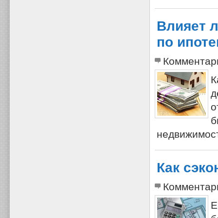
Влияет л
по ипот
Комментар
К
д
о
б
недвижимост
Как сэко
Комментар
Е