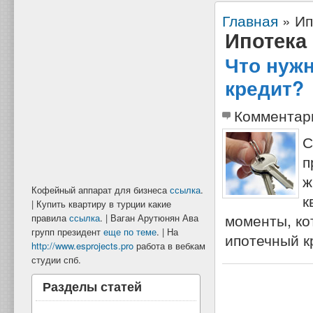
Главная
»
Ип
Ипотека
Что нужн
кредит?
Комментар
С
п
ж
Кофейный аппарат для бизнеса
ссылка
.
к
| Купить квартиру в турции какие
моменты, ко
правила
ссылка
. | Ваган Арутюнян Ава
групп президент
еще по теме
. | На
ипотечный к
http://www.esprojects.pro
работа в вебкам
студии спб.
Разделы статей