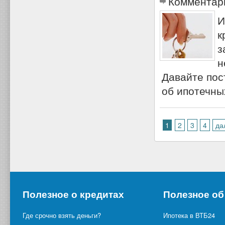
Комментар
И
к
з
н
Давайте пос
об ипотечны
1
2
3
4
да
Полезное о кредитах
Полезное об
Где срочно взять деньги?
Ипотека в ВТБ24