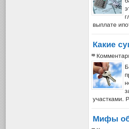
б
э
г
выплате ипо
Какие с
Комментар
Б
п
н
з
участками. 
Мифы об