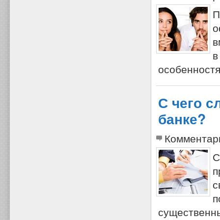
П
о
в
в
особенностя
С чего с
банке?
Комментар
С
п
с
п
существенны